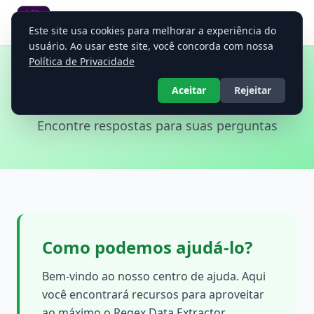
Regex Data Extractor
Este site usa cookies para melhorar a experiência do
Extrator Universal de Dados Regex
usuário. Ao usar este site, você concorda com nossa
Política de Privacidade
Ajuda e Suporte
Aceitar
Rejeitar
Encontre respostas para suas perguntas
Como podemos ajudá-lo?
Bem-vindo ao nosso centro de ajuda. Aqui
você encontrará recursos para aproveitar
ao máximo o Regex Data Extractor.