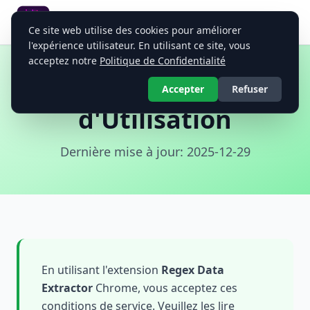
Regex Data Extractor
Ce site web utilise des cookies pour améliorer
Extracteur de Données Regex Universel
l'expérience utilisateur. En utilisant ce site, vous
acceptez notre
Politique de Confidentialité
Conditions
Accepter
Refuser
d'Utilisation
Dernière mise à jour: 2025-12-29
En utilisant l'extension
Regex Data
Extractor
Chrome, vous acceptez ces
conditions de service. Veuillez les lire