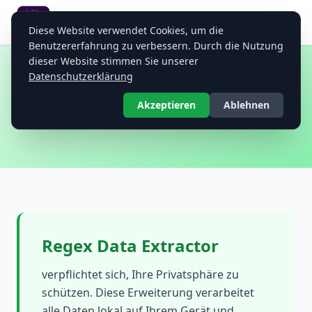
Regex Data Extractor
Diese Website verwendet Cookies, um die
Universeller Regex Data Extractor
Benutzererfahrung zu verbessern. Durch die Nutzung
dieser Website stimmen Sie unserer
Datenschutzerklärung
Datenschutzerklärung
Akzeptieren
Ablehnen
Zuletzt aktualisiert: 2025-12-29
Regex Data Extractor
verpflichtet sich, Ihre Privatsphäre zu
schützen. Diese Erweiterung verarbeitet
alle Daten lokal auf Ihrem Gerät und